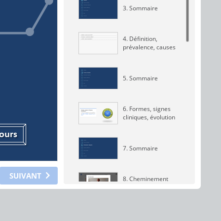
3. Sommaire
4. Définition,
prévalence, causes
5. Sommaire
6. Formes, signes
cliniques, évolution
ours
ours
7. Sommaire
SUIVANT
8. Cheminement
diagnostic