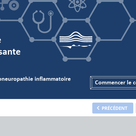
e
sante
uloneuropathie inflammatoir
e
Commencer le c
Commencer le c
PRÉCÉDENT