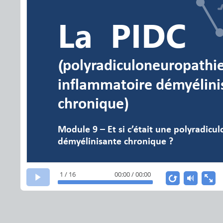
La
PIDC
(
polyradiculoneuropathi
inflammatoir
e démyélini
chronique)
Module 9 – Et si c’était une polyradic
démyélinisante chronique
?
1 / 16
00:00 / 00:00