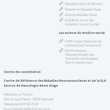
Maladies rares Info Services
Plateforme Maladies Rares
Alliance Maladies Rares
EURORDIS
: la voix des
maladies rares en Europe
Les acteurs du medico-social:
CNSA
: Caisse Nationale de
solidarité pour l'autonomie
MDPH
: Maisons
Départementales des
Personnes Handicapées,
liste et coordonnées
Centre de coordination
Centre de Référence des Maladies Neuromusculaires et de la SLA
Service de Neurologie 9ème étage
Hôpital de La Timone
264 rue Saint Pierre - 13005 Marseille
Téléphone: 04 91 38 73 68
Email:
FiliereFILNEMUS(at)ap-hm.fr