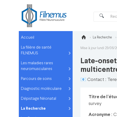
Accueil
La Recherche
La filière de santé
Mise à jour lundi 29/06/
FILNEMUS
Late-onset
Les maladies rares
multicentr
neuromusculaires
Parcours de soins
📧 Contact : Ter
Diagnostic moléculaire
Titre de l’ét
Dépistage Néonatal
survey
La Recherche
Acronyme
: 