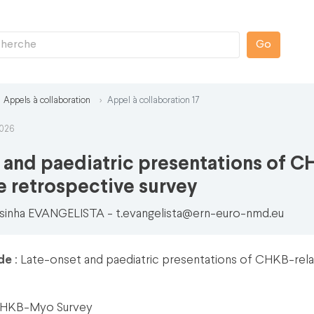
Go
Appels à collaboration
Appel à collaboration 17
2026
 and paediatric presentations of C
e retrospective survey
esinha EVANGELISTA -
t.evangelista@ern-euro-nmd.eu
ude
: Late-onset and paediatric presentations of CHKB-rel
CHKB-Myo Survey