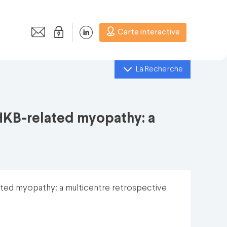
Carte interactive
La Recherche
HKB-related myopathy: a
ated myopathy: a multicentre retrospective