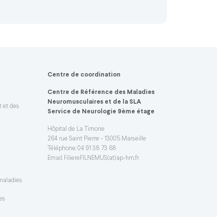
Centre de coordination
Centre de Référence des Maladies
Neuromusculaires et de la SLA
t et des
Service de Neurologie 9ème étage
Hôpital de La Timone
264 rue Saint Pierre - 13005 Marseille
Téléphone: 04 91 38 73 68
Email:
FiliereFILNEMUS(at)ap-hm.fr
 maladies
es