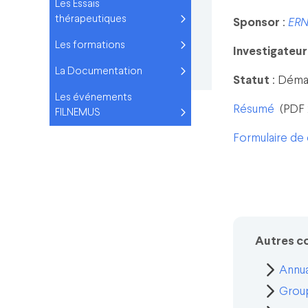
Les Essais
thérapeutiques
Sponsor
:
ER
Les formations
Investigateur
La Documentation
Statut
: Déma
Les événements
Résumé
(PDF 
FILNEMUS
Formulaire de
Autres c
Annua
Group