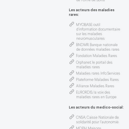
de l’Offre de Soins
Les acteurs des maladies
rares:
MYOBASE
: outil
d'information documentaire
sur les maladies
neuromusculaires
BNDMR
: Banque nationale
de données maladies rares
Fondation Maladies Rares
Orphanet
: le portail des
maladies rares
Maladies rares Info Services
Plateforme Maladies Rares
Alliance Maladies Rares
EURORDIS
: la voix des
maladies rares en Europe
Les acteurs du medico-social:
CNSA
: Caisse Nationale de
solidarité pour l'autonomie
MDPH
: Maisons