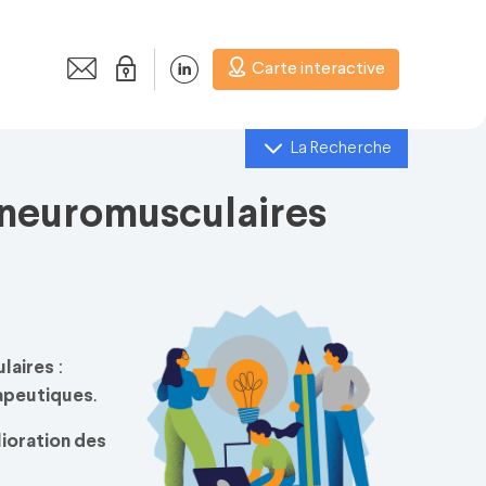
Carte interactive
La Recherche
 neuromusculaires
laires
:
rapeutiques
.
ioration des