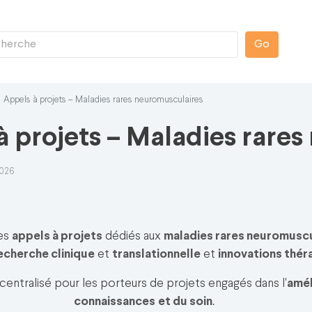
Go
Appels à projets – Maladies rares neuromusculaires
à projets – Maladies rares
2026
es
appels à projets
dédiés aux
maladies rares neuromuscu
echerche clinique
et
translationnelle
et
innovations thé
centralisé pour les porteurs de projets engagés dans l'
amél
connaissances
et du soin
.