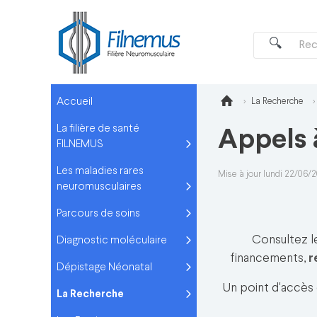
Accueil
La Recherche
La filière de santé
Appels 
FILNEMUS
Les maladies rares
Mise à jour lundi 22/06/
neuromusculaires
Parcours de soins
Consultez l
Diagnostic moléculaire
financements,
r
Dépistage Néonatal
Un point d'accès 
La Recherche