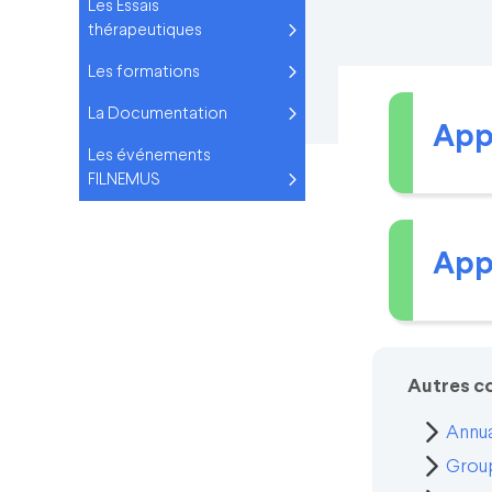
Les Essais
thérapeutiques
Les formations
La Documentation
Appe
Les événements
FILNEMUS
Appe
Autres c
Annua
Group