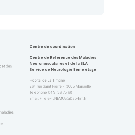
Centre de coordination
Centre de Référence des Maladies
Neuromusculaires et de la SLA
t et des
Service de Neurologie 9ème étage
Hôpital de La Timone
264 rue Saint Pierre - 13005 Marseille
Téléphone: 04 91 38 73 68
Email:
FiliereFILNEMUS(at)ap-hm.fr
 maladies
es