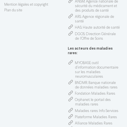
ANSM
: Agence nationale de
Mention légales et copyright
sécurité du médicament et
Plan du site
des produits de santé
ARS
: Agence régionale de
santé
HAS
: Haute autorité de santé
DGOS
: Direction Générale
de l’Offre de Soins
Les acteurs des maladies
rares:
MYOBASE
: outil
d'information documentaire
sur les maladies
neuromusculaires
BNDMR
: Banque nationale
de données maladies rares
Fondation Maladies Rares
Orphanet
: le portail des
maladies rares
Maladies rares Info Services
Plateforme Maladies Rares
Alliance Maladies Rares