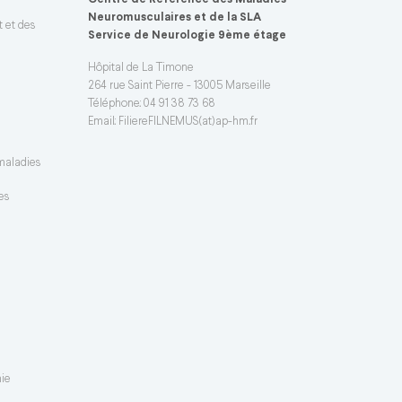
Centre de Référence des Maladies
Neuromusculaires et de la SLA
t et des
Service de Neurologie 9ème étage
Hôpital de La Timone
264 rue Saint Pierre - 13005 Marseille
Téléphone: 04 91 38 73 68
Email:
FiliereFILNEMUS(at)ap-hm.fr
 maladies
es
mie