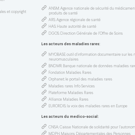
ter
ANSM
: Agence nationale de sécurité du médicamen
les et copyright
produits de santé
ARS
: Agence régionale de santé
HAS
: Haute autorité de santé
DGOS
: Direction Générale de l’Offre de Soins
Les acteurs des maladies rares:
MYOBASE
: outil d'information documentaire sur les
neuromusculaires
BNDMR
: Banque nationale de données maladies rar
Fondation Maladies Rares
Orphanet
: le portail des maladies rares
Maladies rares Info Services
Plateforme Maladies Rares
Alliance Maladies Rares
EURORDIS
: la voix des maladies rares en Europe
Les acteurs du medico-social:
CNSA
: Caisse Nationale de solidarité pour l'autono
MDPH
: Maisons Départementales des Personnes