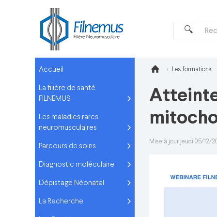
Accueil
Les formations
La filière de santé
Atteint
FILNEMUS
mitocho
Les maladies rares
neuromusculaires
Mise à jour jeudi 05/12/
Parcours de soins
Diagnostic moléculaire
Dépistage Néonatal
La Recherche