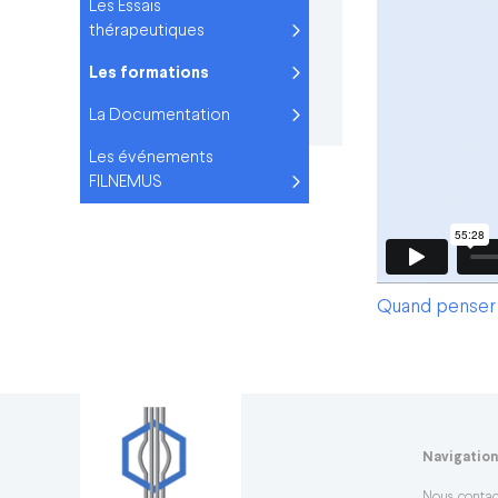
Les Essais
thérapeutiques
Les formations
La Documentation
Les événements
FILNEMUS
Quand penser 
Navigatio