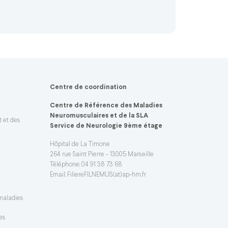
Centre de coordination
Centre de Référence des Maladies
Neuromusculaires et de la SLA
t et des
Service de Neurologie 9ème étage
Hôpital de La Timone
264 rue Saint Pierre - 13005 Marseille
Téléphone: 04 91 38 73 68
Email:
FiliereFILNEMUS(at)ap-hm.fr
 maladies
es