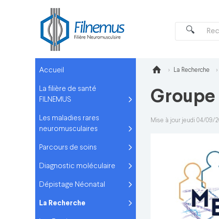
Accueil
La Recherche
La filière de santé
Groupe d
FILNEMUS
Les maladies rares
Mise à jour jeudi 04/09/
neuromusculaires
Parcours de soins
Diagnostic moléculaire
Dépistage Néonatal
La Recherche