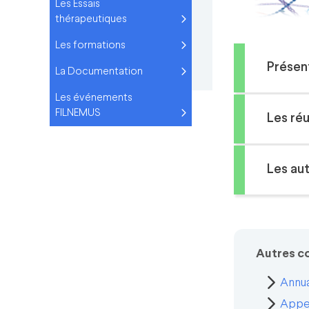
Les Essais
thérapeutiques
Les formations
Présen
La Documentation
Les événements
FILNEMUS
Les ré
Les au
Autres c
Annua
Appel