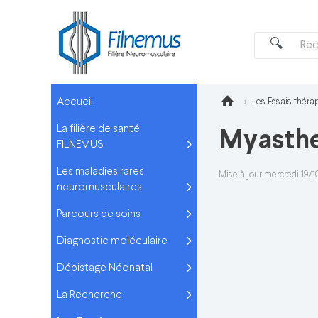
Accueil
Les Essais théra
La filière de santé
Myasth
FILNEMUS
Les maladies rares
Mise à jour mercredi 19/
neuromusculaires
Parcours de soins
Diagnostic moléculaire
Dépistage Néonatal
La Recherche