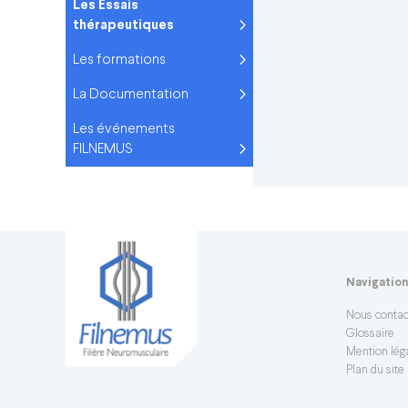
Les Essais
thérapeutiques
Les formations
La Documentation
Les événements
FILNEMUS
Navigatio
Nous contac
Glossaire
Mention léga
Plan du site