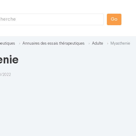
Go
peutiques
Annuaires des essais thérapeutiques
Adulte
Myasthenie
enie
10/2022