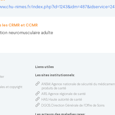
ww.chu-nimes.fr/index.php?id=1243&idm=487&idservice=24
ns les CRMR et CCMR
tion neuromusculaire adulte
Liens utiles
n
Les sites institutionnels:
ter
ANSM
: Agence nationale de sécurité du médicamen
les et copyright
produits de santé
ARS
: Agence régionale de santé
HAS
: Haute autorité de santé
DGOS
: Direction Générale de l’Offre de Soins
Les acteurs des maladies rares: