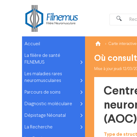
Accueil
Carte interactive
La filière de santé
Où consult
FILNEMUS
Mise à jour jeudi 12/03/
Les maladies rares
neuromusculaires
Centr
Parcours de soins
neuro
Diagnostic moléculaire
Dépistage Néonatal
(AOC)
La Recherche
Type de struc