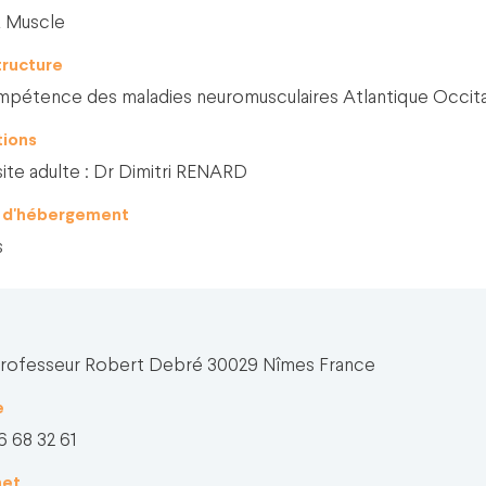
& Muscle
structure
pétence des maladies neuromusculaires Atlantique Occita
tions
ite adulte : Dr Dimitri RENARD
t d'hébergement
s
Professeur Robert Debré 30029 Nîmes France
e
6 68 32 61
net