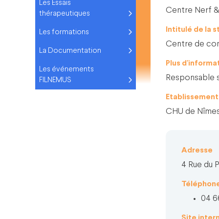
Les Essais
Centre Nerf 
thérapeutiques
Intitulé de la 
Les formations
Centre de com
La Documentation
Plus d'informa
Les événements
Responsable s
FILNEMUS
Etablissemen
CHU de Nîme
Adresse
4 Rue du 
Téléphon
04 6
Site inter