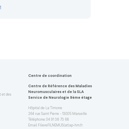
1
Centre de coordination
Centre de Référence des Maladies
Neuromusculaires et de la SLA
t et des
Service de Neurologie 9ème étage
Hôpital de La Timone
264 rue Saint Pierre - 13005 Marseille
Téléphone: 04 91 38 73 68
Email:
FiliereFILNEMUS(at)ap-hm.fr