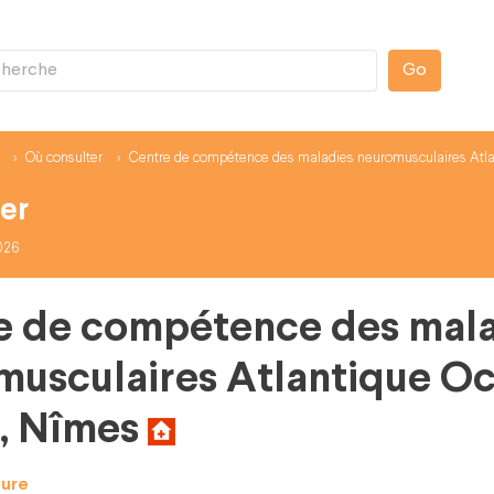
Go
Où consulter
Centre de compétence des maladies neuromusculaires Atla
er
2026
e de compétence des mal
musculaires Atlantique Oc
, Nîmes
ture