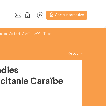
Carte interactive
ntique Occitanie Caraïbe (AOC), Nîmes
Retour >
adies
citanie Caraïbe