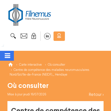
Carte interactive
Où consulter
Centre de compétence des maladies neuromusculaires
Nord/Est/Ile-de-France (NEIDF)_ Hendaye
Où consulter
Retour >
Mise à jour jeudi 16/07/2026