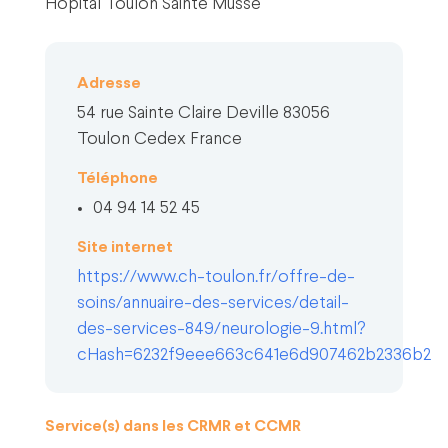
Hôpital Toulon Sainte Musse
Adresse
54 rue Sainte Claire Deville 83056
Toulon Cedex France
Téléphone
04 94 14 52 45
Site internet
https://www.ch-toulon.fr/offre-de-
soins/annuaire-des-services/detail-
des-services-849/neurologie-9.html?
cHash=6232f9eee663c641e6d907462b2336b2
Service(s) dans les CRMR et CCMR