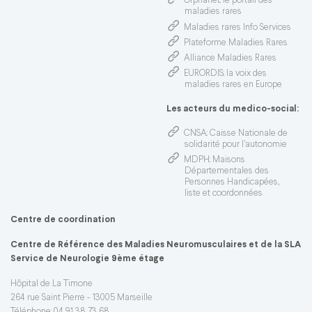
Orphanet
: le portail des
maladies rares
Maladies rares Info Services
Plateforme Maladies Rares
Alliance Maladies Rares
EURORDIS
: la voix des
maladies rares en Europe
Les acteurs du medico-social:
CNSA
: Caisse Nationale de
solidarité pour l'autonomie
MDPH
: Maisons
Départementales des
Personnes Handicapées,
liste et coordonnées
Centre de coordination
Centre de Référence des Maladies Neuromusculaires et de la SLA
Service de Neurologie 9ème étage
Hôpital de La Timone
264 rue Saint Pierre - 13005 Marseille
Téléphone: 04 91 38 73 68