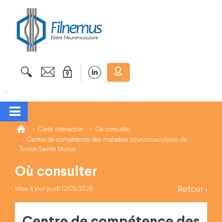
Carte interactive
Où consulter
Centre de compétence des maladies neuromusculaires de
Toulon Sainte Musse
Où consulter
Retour >
Mise à jour jeudi 12/03/2026