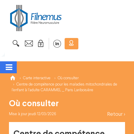
Carte interactive
Où consulter
Centre de compétence pour les maladies mitochondriales de
l'enfant à l'adulte CARAMMEL _ Paris Lariboisière
Où consulter
Retour >
Mise à jour jeudi 12/03/2026