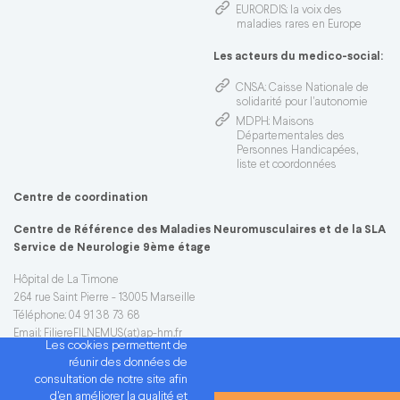
EURORDIS
: la voix des
maladies rares en Europe
Les acteurs du medico-social:
CNSA
: Caisse Nationale de
solidarité pour l'autonomie
MDPH
: Maisons
Départementales des
Personnes Handicapées,
liste et coordonnées
Centre de coordination
Centre de Référence des Maladies Neuromusculaires et de la SLA
Service de Neurologie 9ème étage
Hôpital de La Timone
264 rue Saint Pierre - 13005 Marseille
Téléphone: 04 91 38 73 68
Email:
FiliereFILNEMUS(at)ap-hm.fr
Les cookies permettent de
réunir des données de
consultation de notre site afin
d'en améliorer la qualité et