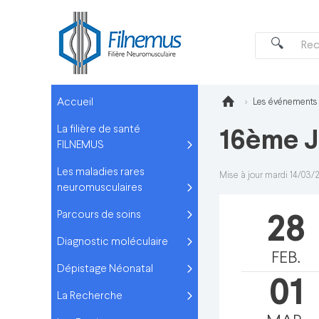
Accueil
Les événements
La filière de santé
16ème J
FILNEMUS
Les maladies rares
Mise à jour mardi 14/03/
neuromusculaires
Parcours de soins
28
Diagnostic moléculaire
FEB.
Dépistage Néonatal
01
La Recherche