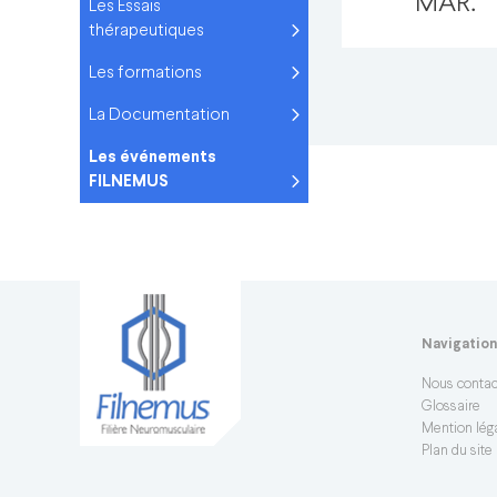
MAR.
Les Essais
thérapeutiques
Les formations
La Documentation
Les événements
FILNEMUS
Navigatio
Nous contac
Glossaire
Mention léga
Plan du site