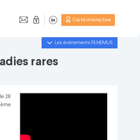
Carte interactive
Les événements FILNEMUS
adies rares
le 28
thème