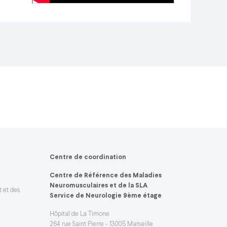
Centre de coordination
Centre de Référence des Maladies
Neuromusculaires et de la SLA
t et des
Service de Neurologie 9ème étage
Hôpital de La Timone
264 rue Saint Pierre - 13005 Marseille