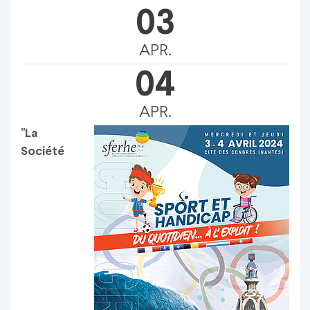
03
APR.
04
APR.
"La
Société