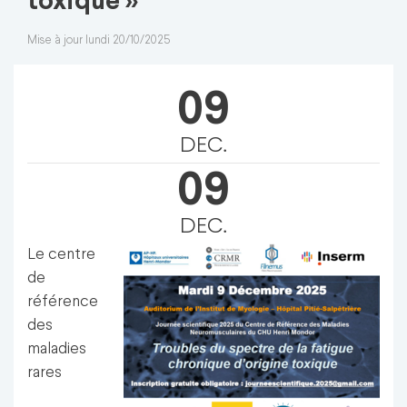
toxique »
Mise à jour lundi 20/10/2025
09
DEC.
09
DEC.
Le centre
de
référence
des
maladies
rares