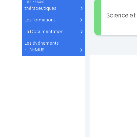
Les Essais
thérapeutiques
Science et
Les formations
La Documentation
Les événements
FILNEMUS