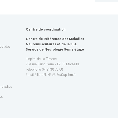
Centre de coordination
Centre de Référence des Maladies
Neuromusculaires et de la SLA
t et des
Service de Neurologie 9ème étage
Hôpital de La Timone
264 rue Saint Pierre - 13005 Marseille
Téléphone: 04 91 38 73 68
Email:
FiliereFILNEMUS(at)ap-hm.fr
 maladies
es