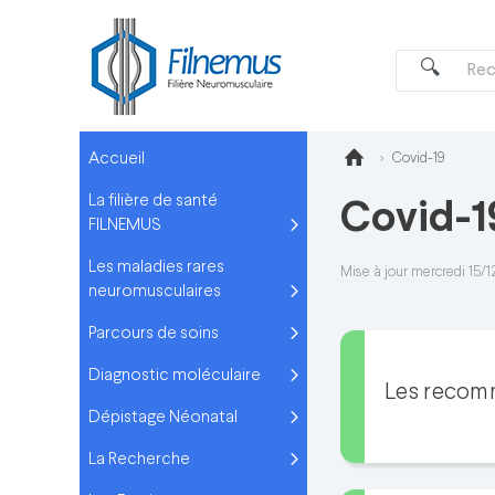
Accueil
Covid-19
La filière de santé
Covid-1
FILNEMUS
Les maladies rares
Mise à jour mercredi 15/1
neuromusculaires
Parcours de soins
Diagnostic moléculaire
Les recom
Dépistage Néonatal
La Recherche